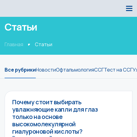
Статьи
Главная
Статьи
Все рубрики
Новости
Офтальмология
ССГ
Тест на ССГ
У
Почему стоит выбирать
увлажняющие капли для глаз
только на основе
высокомолекулярной
гиалуроновой кислоты?