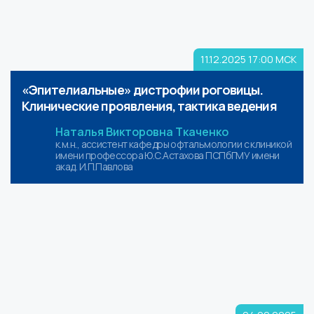
11.12.2025
17:00 МСК
«Эпителиальные» дистрофии роговицы.
Клинические проявления, тактика ведения
Наталья Викторовна Ткаченко
к.м.н., ассистент кафедры офтальмологии с клиникой
имени профессора Ю.С.Астахова ПСПбГМУ имени
акад. И.П.Павлова