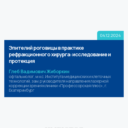
04.12.2024
Эпителий роговицы в практике
рефракционного хирурга: исследование и
протекция
Глеб Вадимович Жиборкин
офтальмолог, м н.с. Института медицинских и клеточных
технологий, зам. руководителя направления лазерной
коррекции зрения клиники «Профессорская плюс», г.
Екатеринбург