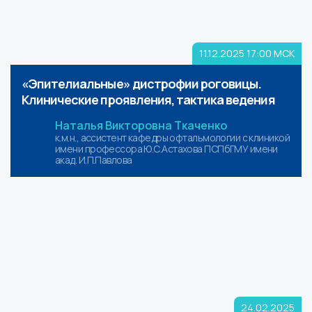
11.12.2025
17:00 МСК
«Эпителиальные» дистрофии роговицы.
Клинические проявления, тактика ведения
Наталья Викторовна Ткаченко
к.м.н., ассистент кафедры офтальмологии с клиникой
имени профессора Ю.С.Астахова ПСПбГМУ имени
акад. И.П.Павлова
24.02.2025