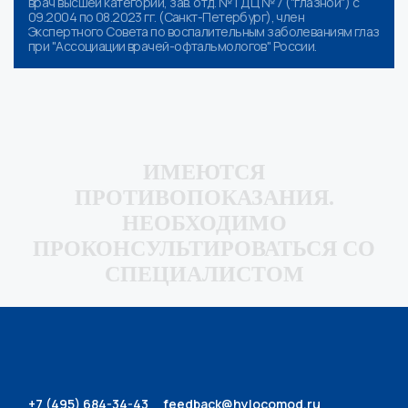
врач высшей категории, зав. отд. № 1 ДЦ № 7 ("глазной") с
09.2004 по 08.2023 гг. (Санкт-Петербург), член
Экспертного Совета по воспалительным заболеваниям глаз
при "Ассоциации врачей-офтальмологов" России.
ИМЕЮТСЯ
ПРОТИВОПОКАЗАНИЯ.
НЕОБХОДИМО
ПРОКОНСУЛЬТИРОВАТЬСЯ СО
СПЕЦИАЛИСТОМ
+7 (495) 684-34-43
feedback@hylocomod.ru