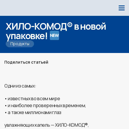
ХИЛО-КОМОД® в новой
упаковке!
Продукты
Поделиться статьей
Одни из самых:
• известных во всем мире
• и наиболее проверенных временем,
• а также миллионами глаз
увлажняющих капель — ХИЛО-КОМОД®,