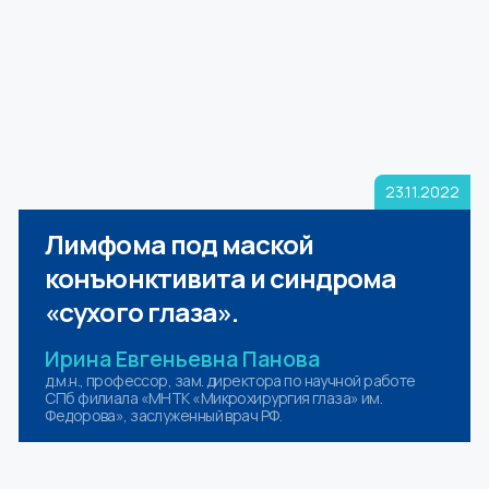
23.11.2022
Лимфома под маской
конъюнктивита и синдрома
«сухого глаза».
Ирина Евгеньевна Панова
д.м.н., профессор, зам. директора по научной работе
СПб филиала «МНТК «Микрохирургия глаза» им.
Федорова», заслуженный врач РФ.