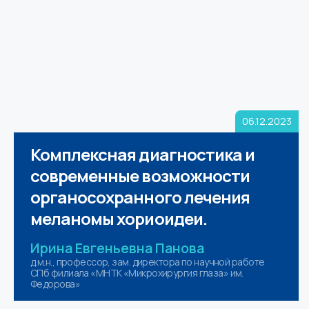
06.12.2023
Комплексная диагностика и
современные возможности
органосохранного лечения
меланомы хориоидеи.
Ирина Евгеньевна Панова
д.м.н., профессор, зам. директора по научной работе
СПб филиала «МНТК «Микрохирургия глаза» им.
Федорова»