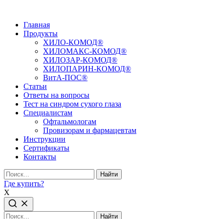
Главная
Продукты
ХИЛО-КОМОД®
ХИЛОМАКС-КОМОД®
ХИЛОЗАР-КОМОД®
ХИЛОПАРИН-КОМОД®
ВитА-ПОС®
Статьи
Ответы на вопросы
Тест на синдром сухого глаза
Специалистам
Офтальмологам
Провизорам и фармацевтам
Инструкции
Сертификаты
Контакты
Найти
Где купить?
X
Найти