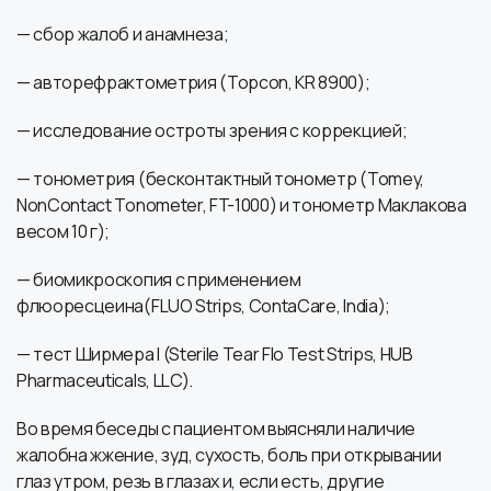
— сбор жалоб и анамнеза;
— авторефрактометрия (Topcon, KR 8900);
— исследование остроты зрения с коррекцией;
— тонометрия (бесконтактный тонометр (Tomey,
NonContact Tonometer, FT-1000) и тонометр Маклакова
весом 10 г);
— биомикроскопия с применением
флюоресцеина(FLUO Strips, ContaCare, India);
— тест Ширмера I (Sterile Tear Flo Test Strips, HUB
Pharmaceuticals, LLC).
Во время беседы с пациентом выясняли наличие
жалобна жжение, зуд, сухость, боль при открывании
глаз утром, резь в глазах и, если есть, другие