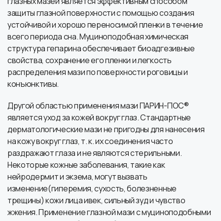
глазных мазей является эффективным способом
защиты глазной поверхности с помощью создания
устойчивой и хорошо переносимой пленки в течение
всего периода сна. Муциноподобная химическая
структура гепарина обеспечивает биоадгезивные
свойства, сохранение его пленки и легкость
распределения мази по поверхности роговицы и
конъюнктивы.
Другой областью применения мази ПАРИН-ПОС®
является уход за кожей вокруг глаз. Стандартные
дерматологические мази не пригодны для нанесения
на кожу вокруг глаз, т. к. их соединения часто
раздражают глаза и не являются стерильными.
Некоторые кожные заболевания, такие как
нейродермит и экзема, могут вызвать
изменение(гиперемия, сухость, болезненные
трещины) кожи лица ивек, сильный зуд и чувство
жжения. Применение глазной мази с муциноподобными