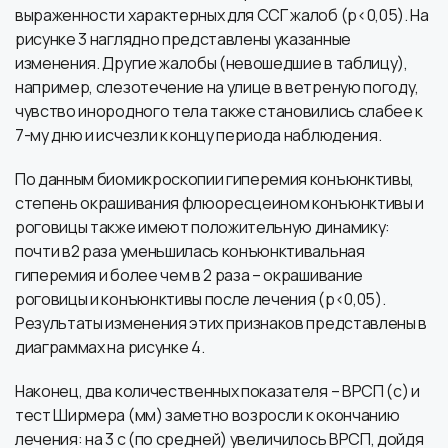
выраженности характерных для ССГ жалоб (p<0,05). На
рисунке 3 наглядно представлены указанные
изменения. Другие жалобы (невошедшие в таблицу),
например, слезотечение на улице в ветреную погоду,
чувство инородного тела также становились слабее к
7-му дню и исчезли к концу периода наблюдения.
По данным биомикроскопии гиперемия конъюнктивы,
степень окрашивания флюоресцеином конъюнктивы и
роговицы также имеют положительную динамику:
почти в2 раза уменьшилась конъюнктивальная
гиперемия и более чем в 2 раза – окрашивание
роговицы и конъюнктивы после лечения (p<0,05).
Результаты изменения этих признаков представлены в
диаграммах на рисунке 4.
Наконец, два количественных показателя – ВРСП (с) и
тест Ширмера (мм) заметно возросли к окончанию
лечения: на 3 с (по средней) увеличилось ВРСП, дойдя