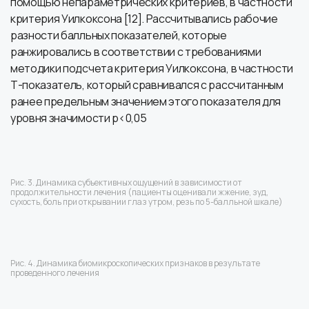
помощью непараметрических критериев, в частности
критерия Уилкоксона [12]. Рассчитывались рабочие
разности балльных показателей, которые
ранжировались в соответствии с требованиями
методики подсчета критерия Уилкоксона, в частности
Т-показатель, который сравнивался с рассчитанным
ранее предельным значением этого показателя для
уровня значимости р<0,05
Рис. 3. Динамика субъективных ощущений в зависимости от
продолжительности лечения (пациенты оценивали жжение, зуд,
сухость, боль при открывании глаз утром, резь по 5-балльной шкале)
Рис. 4. Динамика биомикроскопических признаков в результате
проведенного лечения