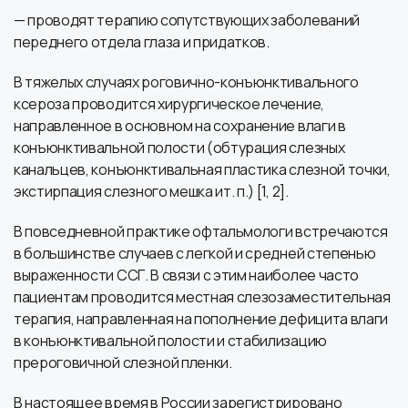
— проводят терапию сопутствующих заболеваний
переднего отдела глаза и придатков.
В тяжелых случаях роговично-конъюнктивального
ксероза проводится хирургическое лечение,
направленное в основном на сохранение влаги в
конъюнктивальной полости (обтурация слезных
канальцев, конъюнктивальная пластика слезной точки,
экстирпация слезного мешка ит. п.) [1, 2].
В повседневной практике офтальмологи встречаются
в большинстве случаев с легкой и средней степенью
выраженности ССГ. В связи с этим наиболее часто
пациентам проводится местная слезозаместительная
терапия, направленная на пополнение дефицита влаги
в конъюнктивальной полости и стабилизацию
прероговичной слезной пленки.
В настоящее время в России зарегистрировано