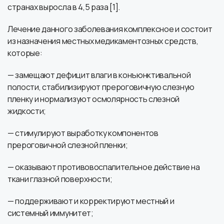
странах выросла в 4,5 раза [1].
Лечение данного заболевания комплексное и состоит
из назначения местных медикаментозных средств,
которые:
— замещают дефицит влаги в конъюнктивальной
полости, стабилизируют прероговичную слезную
пленку и нормализуют осмолярность слезной
жидкости;
— стимулируют выработку компонентов
прероговичной слезной пленки;
— оказывают противовоспалительное действие на
ткани глазной поверхности;
— поддерживают и корректируют местный и
системный иммунитет;