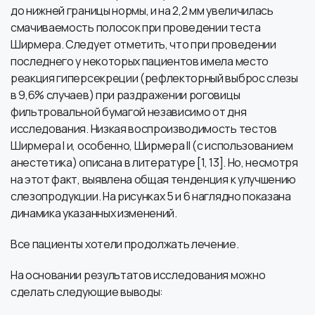
до нижней границы нормы, и на 2,2 мм увеличилась
смачиваемость полосок при проведении теста
Ширмера. Следует отметить, что при проведении
последнего у некоторых пациентов имела место
реакция гиперсекреции (рефлекторный выброс слезы
в 9,6% случаев) при раздражении роговицы
фильтровальной бумагой независимо от дня
исследования. Низкая воспроизводимость тестов
Ширмера I и, особенно, Ширмера II (с использованием
анестетика) описана в литературе [1, 13]. Но, несмотря
на этот факт, выявлена общая тенденция к улучшению
слезопродукции. На рисунках 5 и 6 наглядно показана
динамика указанных изменений.
Все пациенты хотели продолжать лечение.
На основании результатов исследования можно
сделать следующие выводы: