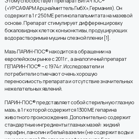
Этому способствует препарат ВитА-ПОС®
(«УРСАФАРМ Арцнаймиттель ГмбХ»,Германия). Он
содержит в 1 г 250 МЕ ретинола пальмитата на мазевой
основе. Препарат стимулирует дифференцировку
бокаловидных клеток конъюнктивы, продуцирующих
водорастворимые муцины слезной пленки [1].
Мазь ПАРИН-ПОС® находится в обращении на
европейском рынке с 2011 г., а аналогичный препарат
ГЕПАРИН-ПОС® – с 1974 г. Исследователи и
потребители отмечают очень хорошую
переносимость препарата и отсутствие значительных
нежелательных явлений.
ПАРИН-ПОС® представляет собой стерильную глазную
мазь, в 1 г которой содержится 1300 МЕ гепарина
животного происхождения. Дополнительно содержит
стандартные ингредиенты глазных мазей: жидкий
парафин, ланолин и белый вазелин (не содержит воды и