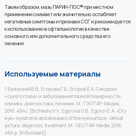
Таким образом, мазь ПАРИН-ПОС® при местном
применении снимает или значительно ослабляет
негативные симптомы и признаки ССГ и рекомендуется
к использованию в офтальмологии в качестве
основного или дополнительного средства его
лечения.
Используемые материалы
1. Бржеский В.В., Егорова Г.Б., Егоров Е.А. Синдром
«сухого глаза» и заболеванияглазной поверхности:
клиника, диагностика, лечение. М.: ГЭОТАР-Медиа,
2016. 464с. [Brzhesky V.V., Egorova G.B., Egorov E.A. «Dry
eye» syndrome and diseases of the eyesurface: clinical
picture, diagnosis, treatment. M.: GEOTAR-Media, 2016.
464 p. (in Russian)].