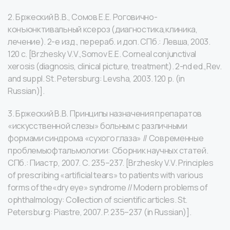
2. Бржеский В.В., Сомов Е.Е. Роговично-
конъюнктивальный ксероз (диагностика,клиника,
лечение). 2-е изд., перераб. и доп. СПб.: Левша, 2003.
120 с. [Brzhesky V.V.,Somov E.E. Corneal conjunctival
xerosis (diagnosis, clinical picture, treatment). 2-nd ed.,Rev.
and suppl. St. Petersburg: Levsha, 2003. 120 p. (in
Russian)].
3. Бржеский В.В. Принципы назначения препаратов
«искусственной слезы» больным с различными
формами синдрома «сухого глаза» // Современные
проблемыофтальмологии: Сборник научных статей.
СПб.: Пиастр, 2007. С. 235–237. [Brzhesky V.V. Principles
of prescribing «artificial tears» to patients with various
forms of the«dry eye» syndrome // Modern problems of
ophthalmology: Collection of scientific articles. St.
Petersburg: Piastre, 2007. P. 235–237 (in Russian)].