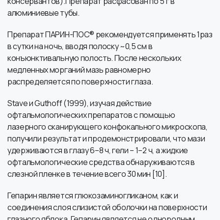
консервантов).Препарат расфасован по 5 г в
алюминиевые тубы.
Препарат ПАРИН-ПОС® рекомендуется применять 1раз
в сутки на ночь, вводя полоску ~0,5 см в
конъюнктивальную полость. После нескольких
медленных морганий мазь равномерно
распределяется по поверхности глаза.
Stave и Guthoff (1999), изучая действие
офтальмологических препаратов с помощью
лазерного сканирующего конфокального микроскопа,
получили результат и продемонстрировали, что мази
удерживаются в глазу 6–8 ч, гели – 1–2 ч, а жидкие
офтальмологические средства обнаруживаются в
слезной пленке в течение всего 30 мин [10].
Гепарин является глюкозаминогликаном, как и
соединения слоя слизистой оболочки на поверхности
глазного яблока. Гепарин является не однородным