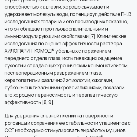
способностью к адгезии, хорошо связывает и
удерживает молекулы воды, потенцируя действие ГН. В
исследованиях гепарина и его производных показано,
что он обладает противовоспалительными и
иммуномодулирующими свойствами [7]. Клинические
исследования по оценке эффективности раствора
ХИЛОПАРИН-КОМОД® у больных с поражением
переднего отдела глаза, испытывающих ощущение
сухости и страдающих хроническим конъюнктивитом,
послеоперационным раздражением глаза,
кератопатиями различной этиологии, ожогами,
субконъюнктивальными кровоизлияниями, показали
его хорошую переносимость и терапевтическую
эффективность [8, 9].
Для удержания слезной пленки на поверхности
роговицы и сохранения ее стабильности у пациентов с
ССГ необходимо стимулировать выработку муцинов.