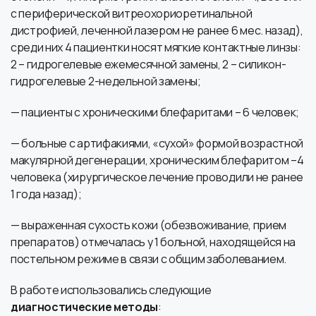
с периферической витреохориоретинальной
дистрофией, леченной лазером не ранее 6 мес. назад),
среди них 4 пациентки носят мягкие контактные линзы:
2 – гидрогелевые ежемесячной замены, 2 – силикон-
гидрогелевые 2-недельной замены;
— пациенты с хроническими блефаритами – 6 человек;
— больные с артифакиями, «сухой» формой возрастной
макулярной дегенерации, хроническим блефаритом –4
человека (хирургическое лечение проводили не ранее
1 года назад);
— выраженная сухость кожи (обезвоживание, прием
препаратов) отмечалась у 1 больной, находящейся на
постельном режиме в связи с общим заболеванием.
В работе использовались следующие
диагностические методы
: