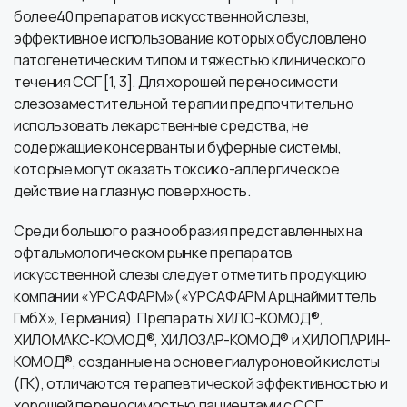
более40 препаратов искусственной слезы,
эффективное использование которых обусловлено
патогенетическим типом и тяжестью клинического
течения ССГ [1, 3]. Для хорошей переносимости
слезозаместительной терапии предпочтительно
использовать лекарственные средства, не
содержащие консерванты и буферные системы,
которые могут оказать токсико-аллергическое
действие на глазную поверхность.
Среди большого разнообразия представленных на
офтальмологическом рынке препаратов
искусственной слезы следует отметить продукцию
компании «УРСАФАРМ»(«УРСАФАРМ Арцнаймиттель
ГмбХ», Германия). Препараты ХИЛО-КОМОД®,
ХИЛОМАКС-КОМОД®, ХИЛОЗАР-КОМОД® и ХИЛОПАРИН-
КОМОД®, созданные на основе гиалуроновой кислоты
(ГК), отличаются терапевтической эффективностью и
хорошей переносимостью пациентами с ССГ.