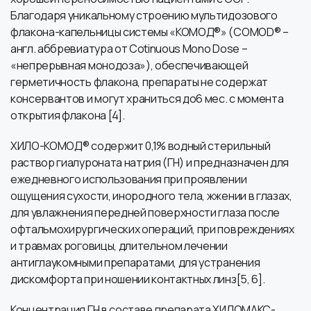
Благодаря уникальному строению мультидозового
флакона-капельницы системы «КОМОД®» (COMOD® –
англ. аббревиатура от Сotinuous Mono Dose –
«непрерывная монодоза»), обеспечивающей
герметичность флакона, препараты не содержат
консервантов и могут храниться до6 мес. с момента
открытия флакона [4].
ХИЛО-КОМОД® содержит 0,1% водный стерильный
раствор гиалуроната натрия (ГН) и предназначен для
ежедневного использования при проявлении
ощущения сухости, инородного тела, жжении в глазах,
для увлажнения передней поверхности глаза после
офтальмохирургических операций, при повреждениях
и травмах роговицы, длительном лечении
антиглаукомными препаратами, для устранения
дискомфорта при ношении контактных линз[5, 6].
Концентрация ГН в составе препарата ХИЛОМАКС-