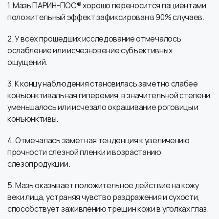
1. Мазь ПАРИН-ПОС® хорошо переносится пациентами,
положительный эффект зафиксирован в 90% случаев.
2. У всех прошедших исследование отмечалось
ослабление или исчезновение субъективных
ощущений.
3. К концу наблюдения становилась заметно слабее
конъюнктивальная гиперемия, в значительной степени
уменьшалось или исчезало окрашивание роговицы и
конъюнктивы.
4. Отмечалась заметная тенденция к увеличению
прочности слезной пленки и возрастанию
слезопродукции.
5. Мазь оказывает положительное действие на кожу
веки лица, устраняя чувство раздражения и сухости,
способствует заживлению трещин кожи в уголках глаз.