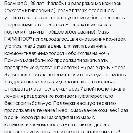
Больная С., 88 лет. Жалобы на раздражение кожи век
(сухость и гиперемию), резь в глазах, особенно в
уголках глаз, а также на затруднение и болезненность
открывания глаз после сна. Больная прикована к
постели (причина – общее заболевание). Мазь
ПАРИНПОС® использовалась для смазывания кожи век,
уголков глаз 2 раза в день, для закладывания в
конъюнктивальную полость обоих глаз на ночь.
Помимо мази больной продолжали закапывать
препараты искусственной слезы 5–6 раз в день. Через
3 дня после начала лечения значительно уменьшилось
раздражение кожи век и уголков глаз, стало легче
открывать глаза после сна. Через 7 дней после начала
лечения раздражение кожи век и глаз перестало
беспокоить больную. Поддерживающую терапию
продолжали в течение 1 мес.: смазывание кожи век 1 раз
в день через день и закладывание мази в
конъюнктивальную полость на ночь ежедневно,
препараты искусственной слезы стали закапывать 3