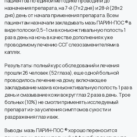
пациентов по единой методике проводили до
назначения препарата, на 7-й (7±2 дня) и 28-й (28±2
дня) день от начала применения препарата. Всем
пациентам назначали закладывать мазь ПАРИН-ПОС ® в
виде полоски 0,5–1 см в конъюнктивальную полость 1
раз в день на ночь в качестве дополнения к уже
проводимому лечению ССГ слезозаменителями в
каплях.
Результаты: полный курс обследований и лечения
прошли 26 человек (52 глаза), еще одной больной
проводилось лечение на дому, включающее
закладывание мази в конъюнктивальную полость 1 раз в
день и смазывание кожи вокруг глаз 2 раза в день. Трое
больных (10%) не смогли применять исследуемый
препарат из-за усиления симптомов сухости и
раздражения глаз и век.
Выводы: мазь ПАРИН-ПОС ® хорошо переносится