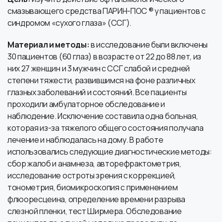
смазывающего средства ПАРИН-ПОС ® у пациентов с
синдромом «сухого глаза» (ССГ).
Материал и методы:
в исследование были включены
30 пациентов (60 глаз) в возрасте от 22 до 88 лет, из
них 27 женщин и 3 мужчин с ССГ слабой и средней
степени тяжести, развившимся на фоне различных
глазных заболеваний и состояний. Все пациенты
проходили амбулаторное обследование и
наблюдение. Исключение составила одна больная,
которая из-за тяжелого общего состояния получала
лечение и наблюдалась на дому. В работе
использовались следующие диагностические методы:
сбор жалоб и анамнеза, авторефрактометрия,
исследование остроты зрения с коррекцией,
тонометрия, биомикроскопия с применением
флюоресцеина, определение времени разрыва
слезной пленки, тест Ширмера. Обследование