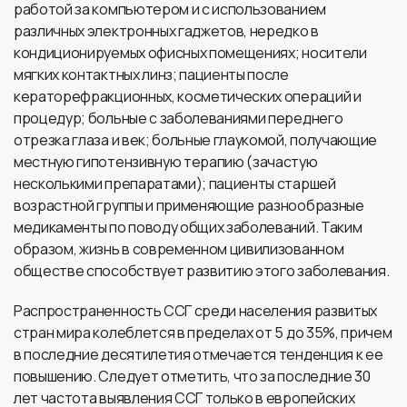
работой за компьютером и с использованием
различных электронных гаджетов, нередко в
кондиционируемых офисных помещениях; носители
мягких контактных линз; пациенты после
кераторефракционных, косметических операций и
процедур; больные с заболеваниями переднего
отрезка глаза и век; больные глаукомой, получающие
местную гипотензивную терапию (зачастую
несколькими препаратами); пациенты старшей
возрастной группы и применяющие разнообразные
медикаменты по поводу общих заболеваний. Таким
образом, жизнь в современном цивилизованном
обществе способствует развитию этого заболевания.
Распространенность ССГ среди населения развитых
стран мира колеблется в пределах от 5 до 35%, причем
в последние десятилетия отмечается тенденция к ее
повышению. Следует отметить, что за последние 30
лет частота выявления ССГ только в европейских