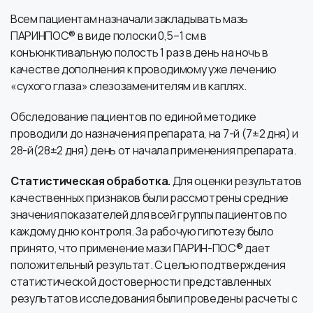
Всем пациентам назначали закладывать мазь
ПАРИНПОС® в виде полоски 0,5–1 см в
конъюнктивальную полость 1 раз в день на ночь в
качестве дополнения к проводимому уже лечению
«сухого глаза» слезозаменителям и в каплях.
Обследование пациентов по единой методике
проводили до назначения препарата, на 7-й (7±2 дня) и
28-й(28±2 дня) день от начала применения препарата.
Статистическая обработка.
Для оценки результатов
качественных признаков были рассмотрены средние
значения показателей для всей группы пациентов по
каждому дню контроля. За рабочую гипотезу было
принято, что применение мази ПАРИН-ПОС® дает
положительный результат. С целью подтверждения
статистической достоверности представленных
результатов исследования были проведены расчеты с