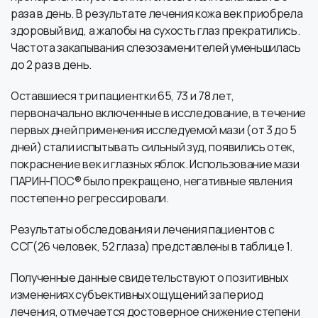
раза в день. В результате лечения кожа век приобрела
здоровый вид, а жалобы на сухость глаз прекратились.
Частота закапывания слезозаменителей уменьшилась
до 2 раз в день.
Оставшиеся три пациентки 65, 73 и 78 лет,
первоначально включенные в исследование, в течение
первых дней применения исследуемой мази (от 3 до 5
дней) стали испытывать сильный зуд, появились отек,
покраснение век и глазных яблок. Использование мази
ПАРИН-ПОС® было прекращено, негативные явления
постепенно регрессировали.
Результаты обследования и лечения пациентов с
ССГ(26 человек, 52 глаза) представлены в таблице 1.
Полученные данные свидетельствуют о позитивных
изменениях субъективных ощущений за период
лечения, отмечается достоверное снижение степени