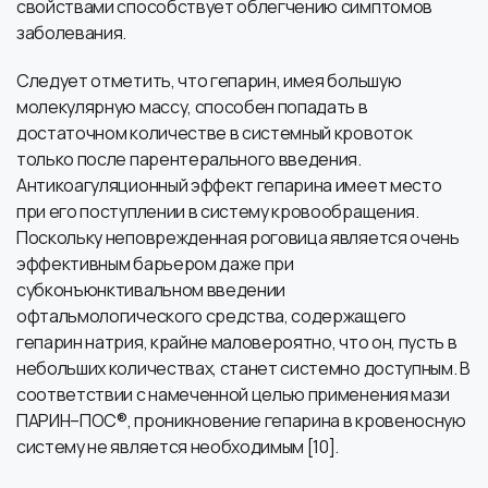
свойствами способствует облегчению симптомов
заболевания.
Следует отметить, что гепарин, имея большую
молекулярную массу, способен попадать в
достаточном количестве в системный кровоток
только после парентерального введения.
Антикоагуляционный эффект гепарина имеет место
при его поступлении в систему кровообращения.
Поскольку неповрежденная роговица является очень
эффективным барьером даже при
субконъюнктивальном введении
офтальмологического средства, содержащего
гепарин натрия, крайне маловероятно, что он, пусть в
небольших количествах, станет системно доступным. В
соответствии с намеченной целью применения мази
ПАРИН–ПОС®, проникновение гепарина в кровеносную
систему не является необходимым [10].