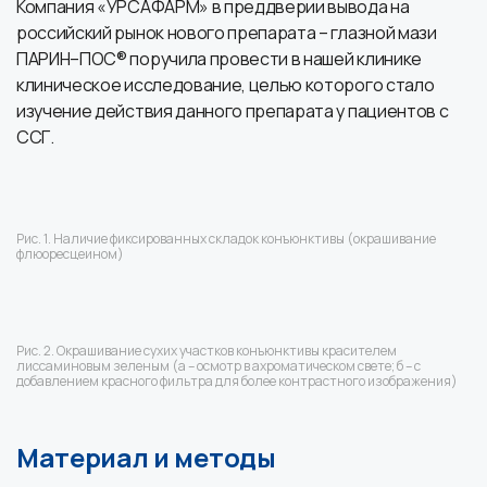
Компания «УРСАФАРМ» в преддверии вывода на
российский рынок нового препарата – глазной мази
ПАРИН–ПОС® поручила провести в нашей клинике
клиническое исследование, целью которого стало
изучение действия данного препарата у пациентов с
ССГ.
Рис. 1. Наличие фиксированных складок конъюнктивы (окрашивание
флюоресцеином)
Рис. 2. Окрашивание сухих участков конъюнктивы красителем
лиссаминовым зеленым (а – осмотр в ахроматическом свете; б – с
добавлением красного фильтра для более контрастного изображения)
Материал и методы