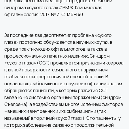
содержащего смазывающего средства в лечении
синдрома «сухого глаза» // РМЖ. Клиническая
офтальмология. 2017. № 3. С. 135–140.
За последние два десятилетия проблема «сухого
глаза» постоянно обсуждается в научных кругах, в
среде практикующих офтальмологов, а также в
профессиональных печатных изданиях. Синдром
«сухого глаза» (ССГ) проявляется признаками ксероза
глазной поверхности, связанного с нарушением
стабильности прероговичной слезной пленки. В
подавляющем большинстве случаев к офтальмологам
обращаются пациенты, у которых развитие ССГ
вызвано не системно органным поражением (синдром
Съегрена), а воздействием многочисленных факторов
– внешних и внутренних и их комбинациями (так
называемый вторичный «сухой глаз»). Это пациенты, у
которых заболевание связано с продолжительной