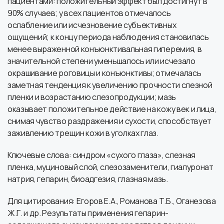
пациентами: положительный эффект был достигнут в
90% случаев; у всех пациентов отмечалось
ослабление или исчезновение субъективных
ощущений; к концу периода наблюдения становилась
менее выраженной конъюнктивальная гиперемия, в
значительной степени уменьшалось или исчезало
окрашивание роговицы и конъюнктивы; отмечалась
заметная тенденция к увеличению прочности слезной
пленки и возрастанию слезопродукции; мазь
оказывает положительное действие на кожу век и лица,
снимая чувство раздражения и сухости, способствует
заживлению трещин кожи в уголках глаз.
Ключевые слова: синдром «сухого глаза», слезная
пленка, муциновый слой, слезозаменители, гиалуронат
натрия, гепарин, биоадгезия, глазная мазь.
Для цитирования: Егоров Е.А., Романова Т.Б., Оганезова
Ж.Г. и др. Результаты применения гепарин-