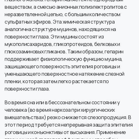
веществом, а смесью анионных полиэлектролитов с
неразветвленной цепью, с большим количеством
сульфатных эфиров. Эта химическая структура
аналогична структуре муцинов, находящихся на
поверхности глаза. Эти муцины состоят из
мукополисахаридов, гликопротеидов, белковых и
глюкозаминовых гликанов. Таким образом, гепарин
поддерживает физиологическую функцию муцина,
защищающего поверхность эпителия роговицы и
уменьшающего поверхностное натяжение слезной
пленки, которая затем легко растекается по
поверхности глаза.
Во время сна или в бессознательном состоянии у
человека (во время наркоза при хирургических
вмешательствах) резко снижается слезопродукция. В
этот период требуется непрерывная защита эпителия
роговицы и конъюнктивы от высыхания. Применение