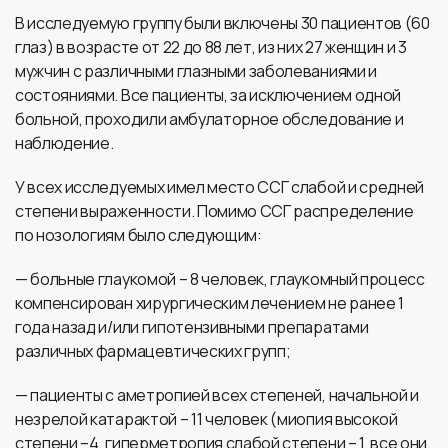
В исследуемую группу были включены 30 пациентов (60
глаз) в возрасте от 22 до 88 лет, из них 27 женщин и 3
мужчин с различными глазными заболеваниями и
состояниями. Все пациенты, за исключением одной
больной, проходили амбулаторное обследование и
наблюдение.
У всех исследуемых имел место ССГ слабой и средней
степени выраженности. Помимо ССГ распределение
по нозологиям было следующим:
— больные глаукомой – 8 человек, глаукомный процесс
компенсирован хирургическим лечением не ранее 1
года назад и/или гипотензивными препаратами
различных фармацевтических групп;
— пациенты с аметропией всех степеней, начальной и
незрелой катарактой – 11 человек (миопия высокой
степени –4, гиперметропия слабой степени – 1, все они