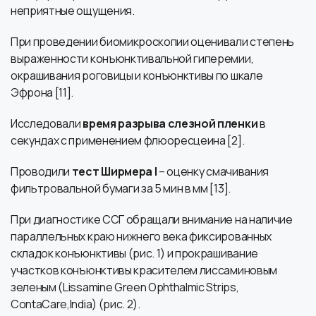
неприятные ощущения.
При проведении биомикроскопии оценивали степень
выраженности конъюнктивальной гиперемии,
окрашивания роговицы и конъюнктивы по шкале
Эфрона [11].
Исследовали
время разрыва слезной пленки
в
секундах с применением флюоресцеина [2].
Проводили
тест Ширмера I
– оценку смачивания
фильтровальной бумаги за 5 мин в мм [13].
При диагностике ССГ обращали внимание на наличие
параллельных краю нижнего века фиксированных
складок конъюнктивы (рис. 1) и прокрашивание
участков конъюнктивы красителем лиссаминовым
зеленым (Lissamine Green Ophthalmic Strips,
ContaCare,India) (рис. 2).