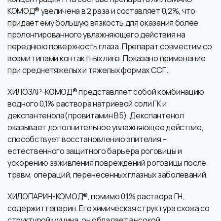
КОМОД® увеличена в 2 раза и составляет 0,2%, что
придает ему большую вязкость для оказания более
пролонгированного увлажняющего действия на
переднюю поверхность глаза. Препарат совместим со
всеми типами контактных линз. Показано применение
при среднетяжелых и тяжелых формах ССГ.
ХИЛОЗАР-КОМОД® представляет собой комбинацию
водного 0,1% раствора натриевой соли ГК и
декспантенола(провитамин В5). Декспантенол
оказывает дополнительное увлажняющее действие,
способствует восстановлению эпителия –
естественного защитного барьера роговицы и
ускорению заживления повреждений роговицы после
травм, операций, перенесенных глазных заболеваний.
ХИЛОПАРИН-КОМОД®, помимо 0,1% раствора ГН,
содержит гепарин. Его химическая структура схожа со
структурой муцина, он обладает высокой